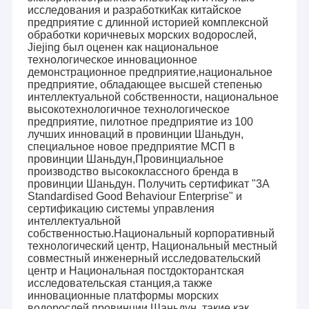
исследования и разработкиКак китайское
предприятие с длинной историей комплексной
обработки коричневых морских водорослей,
Jiejing был оценен как национальное
технологическое инновационное
демонстрационное предприятие,национальное
предприятие, обладающее высшей степенью
интеллектуальной собственности, национальное
высокотехнологичное технологическое
предприятие, пилотное предприятие из 100
лучших инноваций в провинции Шаньдун,
специальное новое предприятие МСП в
провинции Шаньдун,Провинциальное
производство высококлассного бренда в
провинции Шаньдун. Получить сертификат "3A
Standardised Good Behaviour Enterprise" и
сертификацию системы управления
интеллектуальной
Главная страница
собственностью.Национальный корпоративный
технологический центр, Национальный местный
Shandong Jiejing Group Corporation (далее - компания) была
совместный инженерный исследовательский
основана в 1968 году и в настоящее время является группой
Продукция
центр и Национальная постдокторантская
предприятий, объединяющей пищевые добавки,
исследовательская станция,а также
косметические ингредиенты,материал для отпечатков
О Компании
инновационные платформы морских
зубов, морская биология, медицинские продукты,
водорослей провинции Шаньдун, такие как
текстильная печать,
удобрения для морских водорослей
,