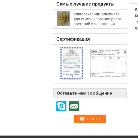
Самые лучшие продукты
S
олигосахариды альгината
К
для стимулирования роста
Т
растений и повышения
Ф
устойчивости растений к
болезням
Сертификация
Оставьте нам сообщение