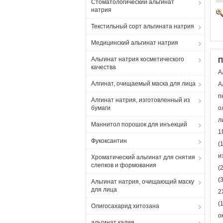
Стоматологический альгинат
натрия
Текстильный сорт альгината натрия
Медицинский альгинат натрия
Альгинат натрия косметического
П
качества
А
Алгинат, очищаемый маска для лица
А
п
Алгинат натрия, изготовленный из
бумаги
о
л
Маннитол порошок для инъекций
1
Фукоксантин
(
и
Хроматический альгинат для снятия
слепков и формования
(
(
Альгинат натрия, очищающий маску
для лица
2
(
Олигосахарид хитозана
о
альгинат калия