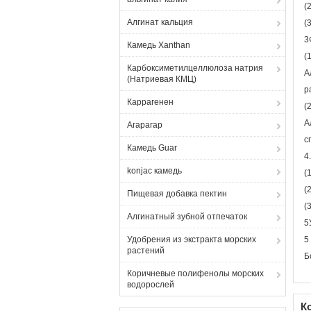
(
Алгинат кальция
(
3
Камедь Xanthan
(
Карбоксиметилцеллюлоза натрия
А
(Натриевая КМЦ)
р
Каррагенен
(
А
Агарагар
с
Камедь Guar
4
konjac камедь
(
(
Пищевая добавка пектин
(
Алгинатный зубной отпечаток
5
Удобрения из экстракта морских
5
растений
Б
Коричневые полифенолы морских
водорослей
К