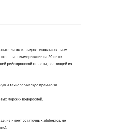
ьных олигосахаридов,с использованием
 степени полимеризации на 20 ниже
вней рибоюроновой кислоты, состоящей из
ную и технологическую премию за
овых морских водорослей.
еде, не имеет остаточных эффектов, не
нс);