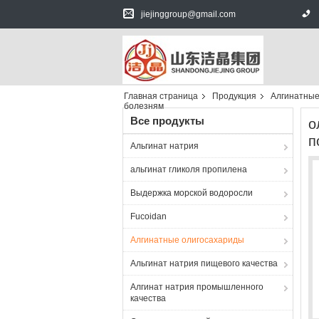
jiejinggroup@gmail.com
Главная страница
Продукция
Алгинатные
болезням
Все продукты
о
п
Альгинат натрия
альгинат гликоля пропилена
Выдержка морской водоросли
Fucoidan
Алгинатные олигосахариды
Альгинат натрия пищевого качества
Алгинат натрия промышленного
качества