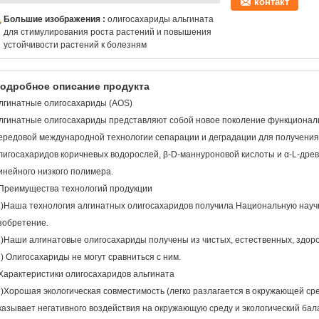
контакт
Большие изображения :
олигосахариды альгината
для стимулирования роста растений и повышения
устойчивости растений к болезням
одробное описание продукта
лгинатные олигосахариды (AOS)
лгинатные олигосахариды представляют собой новое поколение функционал
ередовой международной технологии сепарации и деградации для получения
лигосахаридов коричневых водорослей, β-D-маннуроновой кислоты и α-L-дре
инейного низкого полимера.
Преимущества технологий продукции
1)Наша технология алгинатных олигосахаридов получила Национальную науч
зобретение.
2)Наши алгинатовые олигосахариды получены из чистых, естественных, здор
3) Олигосахариды не могут сравниться с ним.
Характеристики олигосахаридов альгината
1)Хорошая экологическая совместимость (легко разлагается в окружающей ср
казывает негативного воздействия на окружающую среду и экологический бала