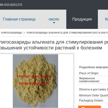
86-633-8261370
Главная страница
около
Продукция
К
 олигосахариды
олигосахариды альгината для стимулирования роста раст
лигосахариды альгината для стимулирования р
овышения устойчивости растений к болезням
Подробная информа
Place of Origin:
Фирменное
наименование:
Оплата и доставка 
Minimum Order Quanti
Packaging Details: