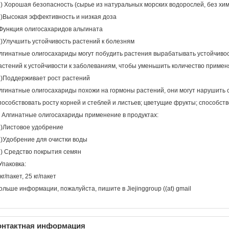
2) Хорошая безопасность (сырье из натуральных морских водорослей, без хим
3)Высокая эффективность и низкая доза
Функция олигосахаридов альгината
1)Улучшить устойчивость растений к болезням
лгинатные олигосахариды могут побудить растения вырабатывать устойчивос
астений к устойчивости к заболеваниям, чтобы уменьшить количество примен
2)Поддерживает рост растений
лгинатные олигосахариды похожи на гормоны растений, они могут нарушить с
пособствовать росту корней и стеблей и листьев; цветущие фрукты; способст
. Алгинатные олигосахариды применение в продуктах:
1)Листовое удобрение
2)Удобрение для очистки воды
3) Средство покрытия семян
Упаковка:
 кг/пакет, 25 кг/пакет
ольше информации, пожалуйста, пишите в Jiejinggroup ((at) gmail
онтактная информация