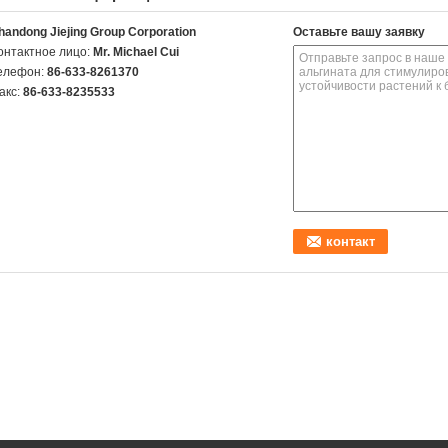
handong Jiejing Group Corporation
Оставьте вашу заявку
онтактное лицо:
Mr. Michael Cui
елефон:
86-633-8261370
акс:
86-633-8235533