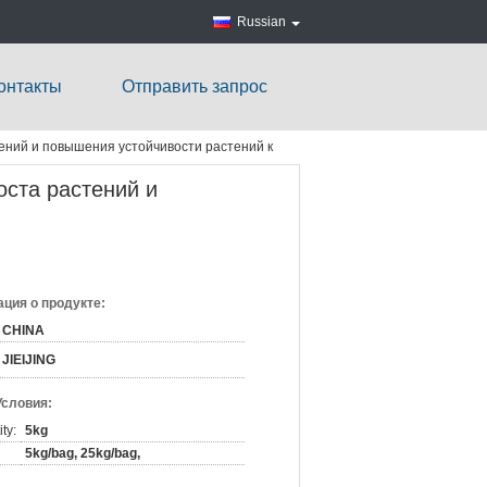
Russian
онтакты
Отправить запрос
ений и повышения устойчивости растений к
оста растений и
ция о продукте:
CHINA
JIEIJING
Условия:
ty:
5kg
5kg/bag, 25kg/bag,