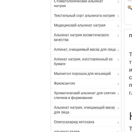
Стоматологический альгинат
натрия
Текстильный сорт альгината натрия
Медицинский альгинат натрия
Альгинат натрия косметического
П
качества
Алгинат, очищаемый маска для лица
Алгинат натрия, изготовленный из
бумаги
и
Маннитол порошок для инъекций
с
Фукоксантин
г
Хроматический альгинат для снятия
слепков и формования
Альгинат натрия, очищающий маску
для лица
Олигосахарид хитозана
альгинат калия