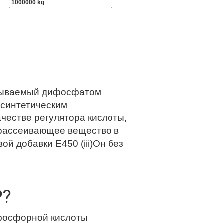
1000000 kg
азываемый дифосфатом
 синтетическим
ачестве регулятора кислоты,
и рассеивающее вещество в
вой добавки E
450 (iii)
Он без
P?
фосфорной кислоты