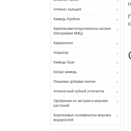
Алгинат кальция
Камедь Xanthan
Карбоксиметилцеллюлоза натрия
(Натриевая КМЦ)
Каррагенен
Агарагар
Камедь Guar
konjac камедь
Пищевая добавка пектин
Алгинатный зубной отпечаток
Удобрения из экстракта морских
растений
Коричневые полифенолы морских
водорослей