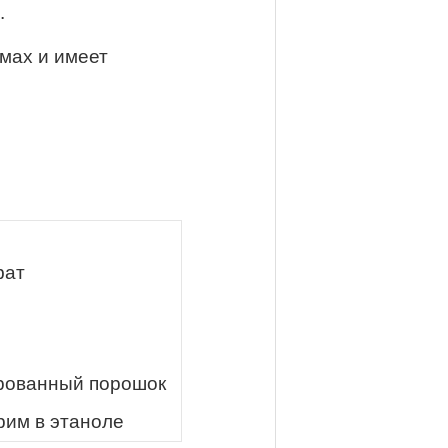
.
мах и имеет
фат
рованный порошок
рим в этаноле