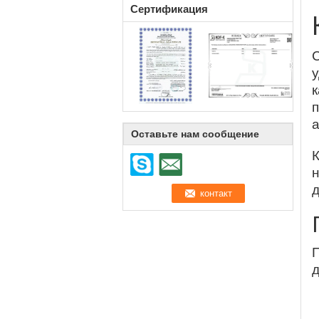
Сертификация
С
к
п
а
Оставьте нам сообщение
К
д