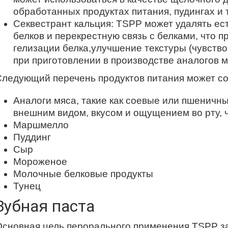
обработанных продуктах питания, пудингах и т.
Секвестрант кальция: TSPP может удалять ес
белков и перекрестную связь с белками, что п
гелизации белка,улучшение текстуры (чувство
при приготовлении в производстве аналогов мя
Следующий перечень продуктов питания может с
Аналоги мяса, такие как соевые или пшеничны
внешним видом, вкусом и ощущением во рту, чт
Маршмелло
Пуддинг
Сыр
Мороженое
Молочные белковые продукты
Тунец
Зубная паста
Основная цель перорального применения TSPP з