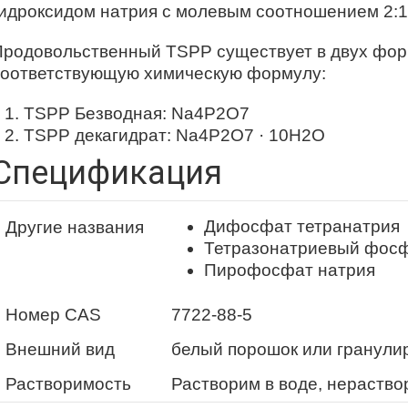
гидроксидом натрия с молевым соотношением 2:1
Продовольственный TSPP существует в двух фор
соответствующую химическую формулу:
TSPP Безводная: Na4P2O7
TSPP декагидрат: Na4P2O7 · 10H2O
Спецификация
Дифосфат тетранатрия
Другие названия
Тетразонатриевый фос
Пирофосфат натрия
Номер CAS
7722-88-5
Внешний вид
белый порошок или гранули
Растворимость
Растворим в воде, нераство