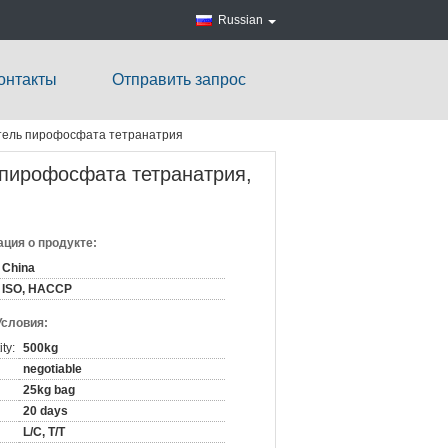
Russian
онтакты
Отправить запрос
тель пирофосфата тетранатрия
пирофосфата тетранатрия,
ция о продукте:
China
ISO, HACCP
Условия:
ty:
500kg
negotiable
25kg bag
20 days
L/C, T/T