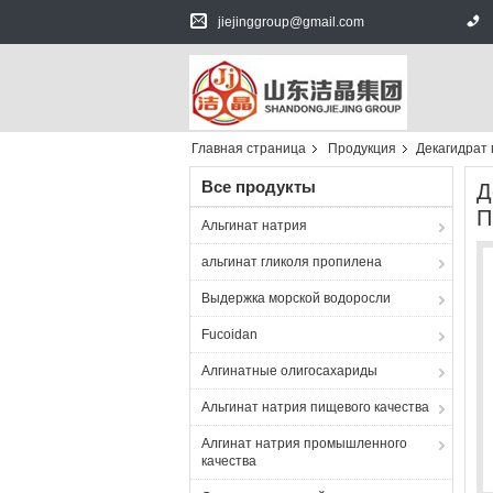
jiejinggroup@gmail.com
Главная страница
Продукция
Декагидрат
Все продукты
Д
П
Альгинат натрия
альгинат гликоля пропилена
Выдержка морской водоросли
Fucoidan
Алгинатные олигосахариды
Альгинат натрия пищевого качества
Алгинат натрия промышленного
качества