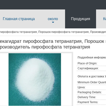
Главная страница
около
Продукция
К
 пирофосфата тетранатрия, Порошок пирофосфата тетранатрия, Производи
екагидрат пирофосфата тетранатрия, Порошок 
роизводитель пирофосфата тетранатрия
Подробная информа
Place of Origin:
Сертификация:
Оплата и доставка 
Minimum Order Quanti
Цена:
Packaging Details:
Delivery Time:
Payment Terms: