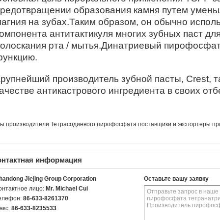
предотвращении образования камня путем умень
агния на зубах.Таким образом, он обычно исполь
омпонента антитактикуля многих зубных паст дл
олоскания рта / мытья.Динатриевый пирофосфат
функцию.
рупнейший производитель зубной пасты, Crest, т
ачестве антикастрового ингредиента в своих о
ы производители Тетрасодиевого пирофосфата поставщики и экспортеры при
онтактная информация
handong Jiejing Group Corporation
Оставьте вашу заявку
онтактное лицо:
Mr. Michael Cui
елефон:
86-633-8261370
акс:
86-633-8235533