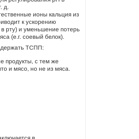
 д.
тественные ионы кальция из
риводит к ускорению
 в рту) и уменьшение потерь
са (e.г. соевый белок).
одержать ТСПП:
е продукты, с тем же
о и мясо, но не из мяса.
аключается в