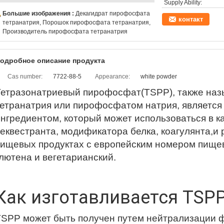
Supply Ability:
Большие изображения :
Декагидрат пирофосфата
контакт
тетранатрия, Порошок пирофосфата тетранатрия,
Производитель пирофосфата тетранатрия
одробное описание продукта
Cas number:
7722-88-5
Appearance:
white powder
Тетразонатриевый пирофосфат
(TSPP), также н
тетранатрия или пирофосфатом натрия, является
нгредиентом, который может использоваться в к
еквестранта, модификатора белка, коагулянта,
пищевых продуктах с европейским номером пище
лютена и вегетарианский.
Как изготавливается TSP
TSPP может быть получен путем нейтрализации 