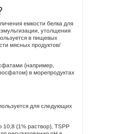
?
личения емкости белка для
 эмульгизации, утолщения
ользуется в пищевых
сти мясных продуктов/
осфатами (например,
осфатом) в морепродуктах
пользуется для следующих
о 10,8 (1% раствор), TSPP
для регулирования pH в