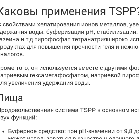
Каковы применения TSPP
 свойствами хелатирования ионов металлов, уве
удержания воды, буферизации pH, стабилизации,
азеина и т.д.
пирофосфат тетранатрия
широко исп
родуктах для повышения прочности геля и нежно
налогов.
роме того, он используется вместе с другими ф
натриевым гексаметафосфатом, натриевой пироф
для увеличения удержания воды.
Пища
Продовольственная система TSPP в основном ис
вух функций:
Буферное средство: при pH-значении от 9,8 д
может использоваться в качестве щелочного 