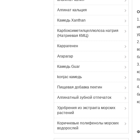
Алгинат кальция
О
1
Камедь Xanthan
и
Карбоксиметилцеллюлоза натрия
у
(Натриевая КМЦ)
2
Каррагенен
в
Агарагар
б
3
Камедь Guar
к
konjac камедь
п
4
Пищевая добавка пектин
б
Алгинатный зубной отпечаток
к
Удобрения из экстракта морских
растений
Коричневые полифенолы морских
водорослей
Ф