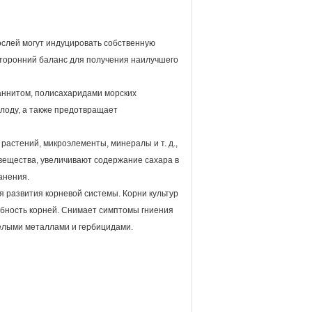
ослей могут индуцировать собственную
сторонний баланс для получения наилучшего
маннитом, полисахаридами морских
холоду, а также предотвращает
астений, микроэлементы, минералы и т. д.,
вещества, увеличивают содержание сахара в
анения.
я развития корневой системы. Корни культур
обность корней. Снимает симптомы гниения
желыми металлами и гербицидами.