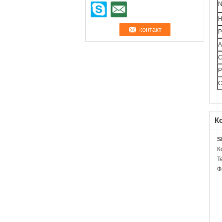
N
Н
P
A
C
P
C
К
S
К
Т
Ф