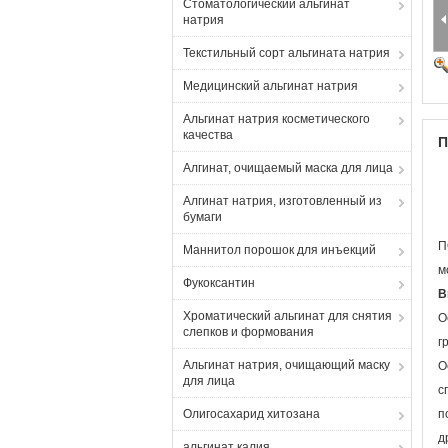
Стоматологический альгинат
натрия
Текстильный сорт альгината натрия
Медицинский альгинат натрия
Альгинат натрия косметического
качества
П
Алгинат, очищаемый маска для лица
Алгинат натрия, изготовленный из
бумаги
П
Маннитол порошок для инъекций
м
Фукоксантин
В
Хроматический альгинат для снятия
О
слепков и формования
г
Альгинат натрия, очищающий маску
О
для лица
с
Олигосахарид хитозана
п
д
альгинат калия