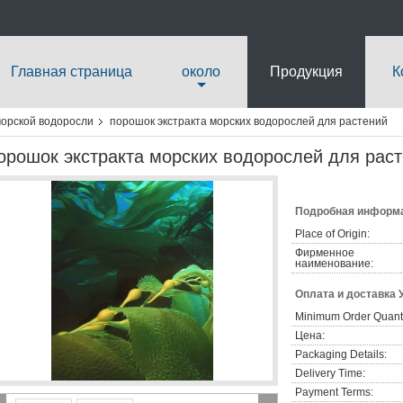
Главная страница
около
Продукция
К
орской водоросли
порошок экстракта морских водорослей для растений
орошок экстракта морских водорослей для рас
Подробная информа
Place of Origin:
Фирменное
наименование:
Оплата и доставка 
Minimum Order Quanti
Цена:
Packaging Details:
Delivery Time:
Payment Terms: