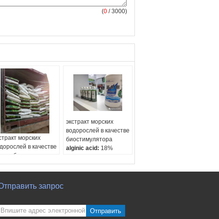
(
0
/ 3000)
экстракт морских
водорослей в качестве
стракт морских
биостимулятора
дорослей в качестве
alginic acid:
18%
оудобрения
Organic matters:
45%
terial:
brown
K2O:
18%
aweed extract
pearance:
powder or
Отправить запрос
anular
Отправить