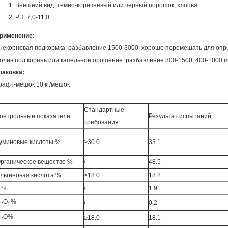
Внешний вид: темно-коричневый или черный порошок, хлопья
PH: 7,0-11,0
рименение:
некорневая
подкормка
: разбавление 1500-3000, хорошо перемешать для оп
олив под корень или капельное орошение: разбавление 800-1500, 400-1000 г
паковка:
рафт-мешок 10 кг/мешок
Стандартные
онтрольные показатели
Результат испытаний
требования
уминовые кислоты %
≥30.0
33.1
рганическое вещество %
/
48.5
льгиновая кислота %
≥18.0
18.2
 %
/
1.9
O
%
/
0.2
2
5
O%
≥18.0
18.1
2