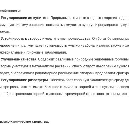
собенности:
.
Регулирование иммунитета
. Природные активные вещества морских водор
ммунную систему растения, повышать иммунитет культур и регулировать дву
рожая.
.
Устойчивость к стрессу и увеличение производства
. Он богат бетаином, 
одорослей и т. д., улучшает устойчивость культур к заболачиванию, засухе и 
актериальные и грибковые заболевания.
.
Улучшение качества
. Содержит различные природные эндогенные гормоны р
оторые участвуют в метаболизме растений, способствуют накоплению сухого 
лодах, обеспечивают равномерное расширение плодов и продлевают срок хр
.
Регулирование ризосферы
. Обеспечивает хорошую экологическую среду дл
ыстро развиваются, имеют большое количество корней и сильную жизнеспос
орней и отравления корней, вызванные чрезмерной кислотностью почвы, тя
изико-химические свойства: