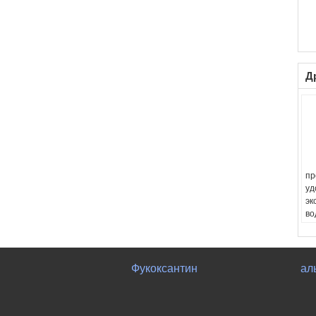
Д
пр
уд
эк
во
al
Or
K
Фукоксантин
ал