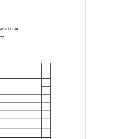
рыскивания
/му