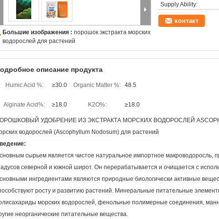
Supply Ability:
контакт
Большие изображения :
порошок экстракта морских
водорослей для растений
одробное описание продукта
Humic Acid %:
≥30.0
Organic Matter %:
48.5
Alginate Acid%:
≥18.0
K2O%:
≥18.0
ОРОШКОВЫЙ УДОБРЕНИЕ ИЗ ЭКСТРАКТА МОРСКИХ ВОДОРОСЛЕЙ ASCOPHYL
орских водорослей (Ascophyllum Nodosum) для растений
ведение:
сновным сырьем является чистое натуральное импортное макроводоросль, пр
радусов северной и южной широт. Он перерабатывается и очищается с испол
сновными ингредиентами являются природные биологически активные вещест
пособствуют росту и развитию растений. Минеральные питательные элементы
олисахариды морских водорослей, фенольные полимерные соединения, манни
ругие неорганические питательные вещества.