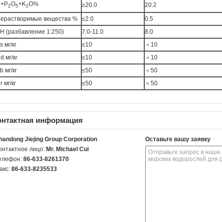
+P
O
+K
O%
≥20.0
20.2
2
5
2
ерастворимые вещества %
≤2.0
0.5
H (разбавление 1:250)
7.0-11.0
8.0
s мг/кг
≤10
＜10
d мг/кг
≤10
＜10
b мг/кг
≤50
＜50
r мг/кг
≤50
＜50
онтактная информация
handong Jiejing Group Corporation
Оставьте вашу заявку
онтактное лицо:
Mr. Michael Cui
елефон:
86-633-8261370
акс:
86-633-8235533