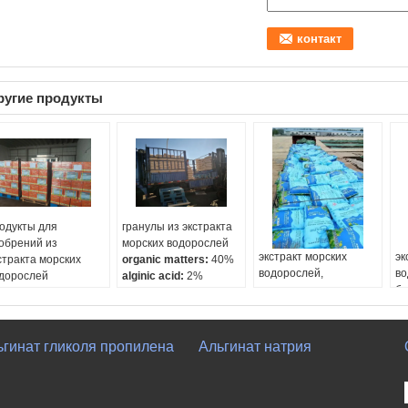
ругие продукты
одукты для
гранулы из экстракта
обрений из
морских водорослей
экстракт морских
эк
стракта морских
organic matters:
40%
водорослей,
во
дорослей
alginic acid:
2%
кондиционер для
би
ginic acid:
18%
NPK:
5%
почвы
ma
ganic matters:
45%
Beneficial bacteria:
20
material:
brown
se
2O:
18%
million
seaweed extract
ap
ьгинат гликоля пропилена
Альгинат натрия
appearance:
powder or
gr
granular