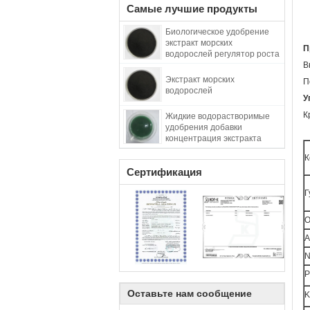
Самые лучшие продукты
Биологическое удобрение
экстракт морских
П
водорослей регулятор роста
растений экстракт морских
В
водорослей
Экстракт морских
П
водорослей
У
К
Жидкие водорастворимые
удобрения добавки
концентрация экстракта
зеленых жидких морских
К
водорослей
Сертификация
Г
О
А
N
P
Оставьте нам сообщение
K