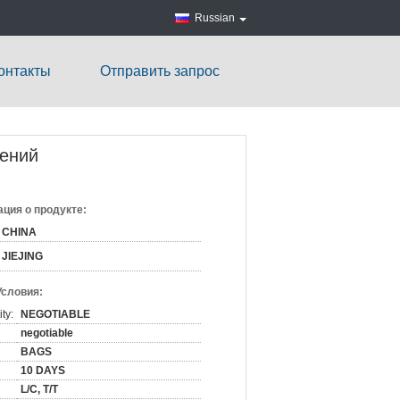
Russian
онтакты
Отправить запрос
тений
ция о продукте:
CHINA
JIEJING
Условия:
ty:
NEGOTIABLE
negotiable
BAGS
10 DAYS
L/C, T/T