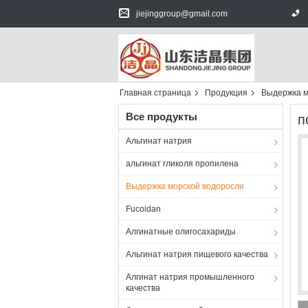
jiejinggroup@gmail.com
Главная страница
Продукция
Выдержка м
Все продукты
п
Альгинат натрия
альгинат гликоля пропилена
Выдержка морской водоросли
Fucoidan
Алгинатные олигосахариды
Альгинат натрия пищевого качества
Алгинат натрия промышленного
качества