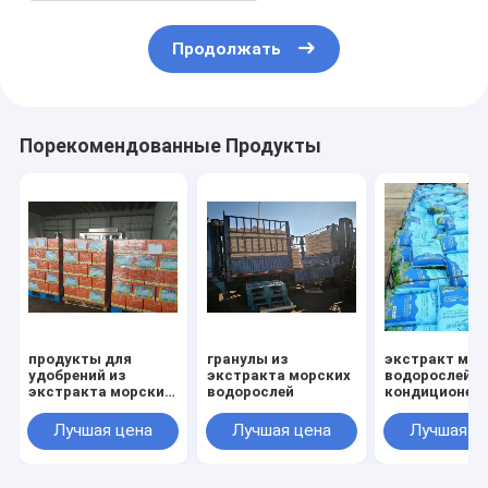
Продолжать
Порекомендованные Продукты
продукты для
гранулы из
экстракт мор
удобрений из
экстракта морских
водорослей,
экстракта морских
водорослей
кондиционер 
водорослей
почвы
Лучшая цена
Лучшая цена
Лучшая ц