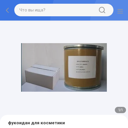
1
/
1
фукоидан для косметики