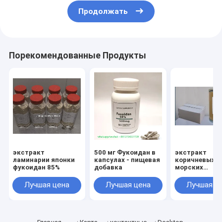
Продолжать
Порекомендованные Продукты
экстракт
500 мг Фукоидан в
экстракт
ламинарии японки
капсулах - пищевая
коричневых
фукоидан 85%
добавка
морских
водорослей
фукоидан
Лучшая цена
Лучшая цена
Лучшая ц