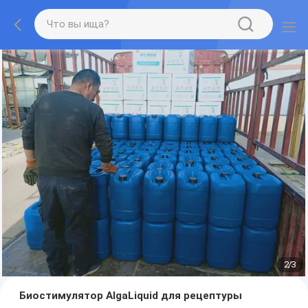
2
/
3
Биостимулятор AlgaLiquid для рецептуры