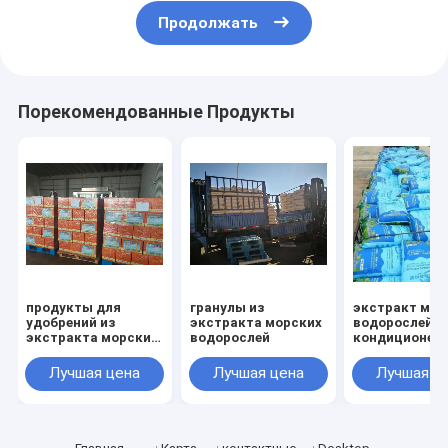
Продолжать
Порекомендованные Продукты
продукты для
гранулы из
экстракт мор
удобрений из
экстракта морских
водорослей,
экстракта морских
водорослей
кондиционер 
водорослей
почвы
Лучшая цена
Лучшая цена
Лучшая ц