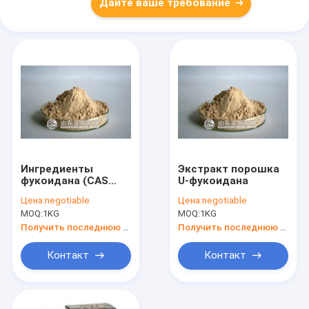
Дайте ваше требование
Ингредиенты
Экстракт порошка
фукоидана (CAS
U-фукоидана
9072-19-9)
Цена:
negotiable
Цена:
negotiable
MOQ:
1KG
MOQ:
1KG
Получить последнюю цену
Получить последнюю цену
Контакт
Контакт