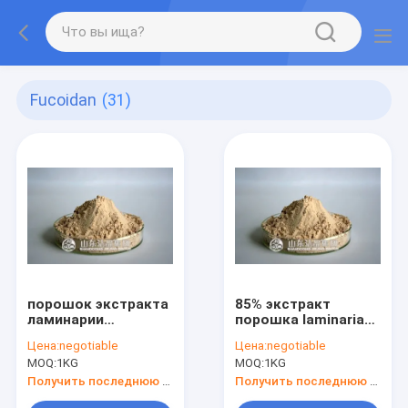
Fucoidan
(31)
порошок экстракта
85% экстракт
ламинарии
порошка laminaria
японской фукоидан
japonica fucoidan
Цена:
negotiable
Цена:
negotiable
MOQ:
1KG
MOQ:
1KG
Получить последнюю цену
Получить последнюю цену