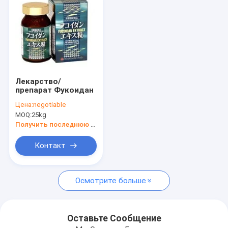
Лекарство/
препарат Фукоидан
Цена:
negotiable
MOQ:
25kg
Получить последнюю цену
Контакт
Главная страница
Осмотрите больше
Продукция
О Компании
Оставьте Сообщение