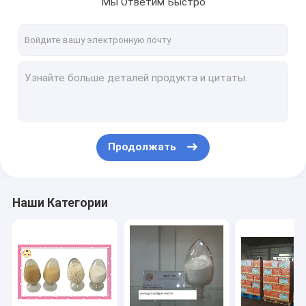
Мы Ответим Быстро
Наша фабрика
контроль качества
контактные данные
Отправить запрос
Продолжать
Альгинат натрия
альгинат гликоля пропилена
Наши Категории
Выдержка морской водоросли
Fucoidan
Алгинатные олигосахариды