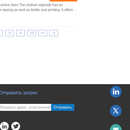
 reactive dyes The sodium alginate has an
yeing as well as textile and printing. It offers ...
8
9
10
>>
>|
Отправить запрос
Отправить
sgs