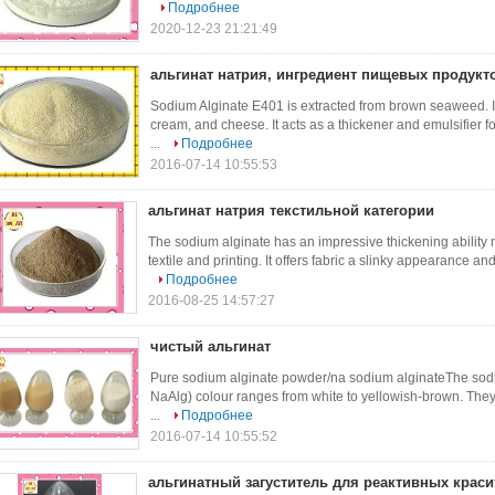
Подробнее
2020-12-23 21:21:49
альгинат натрия, ингредиент пищевых продукт
Sodium Alginate E401 is extracted from brown seaweed. It i
cream, and cheese. It acts as a thickener and emulsifier f
...
Подробнее
2016-07-14 10:55:53
альгинат натрия текстильной категории
The sodium alginate has an impressive thickening ability 
textile and printing. It offers fabric a slinky appearance and
Подробнее
2016-08-25 14:57:27
чистый альгинат
Pure sodium alginate powder/na sodium alginateThe sodiu
NaAlg) colour ranges from white to yellowish-brown. The
...
Подробнее
2016-07-14 10:55:52
альгинатный загуститель для реактивных краси