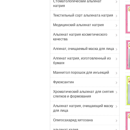
Стоматологический альгинат
натрия
Текстильный сорт альгината натрия
Медицинский альгинат натрия
Альгинат натрия косметического
качества
Алгинат, очищаемый маска для лица
Алгинат натрия, изготовленный из
бумаги
Маннитол порошок для инъекций
Фукоксантин
Хроматический альгинат для снятия
слепков и формования
Альгинат натрия, очищающий маску
для лица
Олигосахарид хитозана
альгинат калия