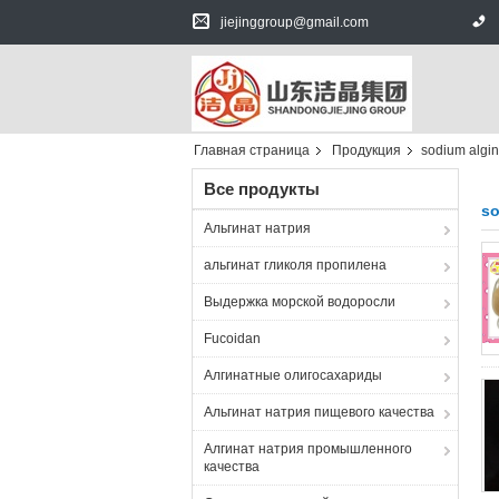
jiejinggroup@gmail.com
Главная страница
Продукция
sodium algin
Все продукты
so
Альгинат натрия
альгинат гликоля пропилена
Выдержка морской водоросли
Fucoidan
Алгинатные олигосахариды
Альгинат натрия пищевого качества
Алгинат натрия промышленного
качества