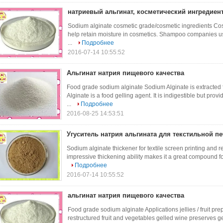
натриевый альгинат, косметический ингредиен
Sodium alginate cosmetic grade/cosmetic ingredients Cos
help retain moisture in cosmetics. Shampoo companies use 
...
Подробнее
2016-07-14 10:55:52
Альгинат натрия пищевого качества
Food grade sodium alginate Sodium Alginate is extracted
Alginate is a food gelling agent. It is indigestible but pro
...
Подробнее
2016-08-25 14:53:51
Угуситель натрия альгината для текстильной пе
Sodium alginate thickener for textile screen printing and
impressive thickening ability makes it a great compound for d
Подробнее
2016-07-14 10:55:52
альгинат натрия пищевого качества
Food grade sodium alginate Applications jellies / fruit prep
restructured fruit and vegetables gelled wine preserves 