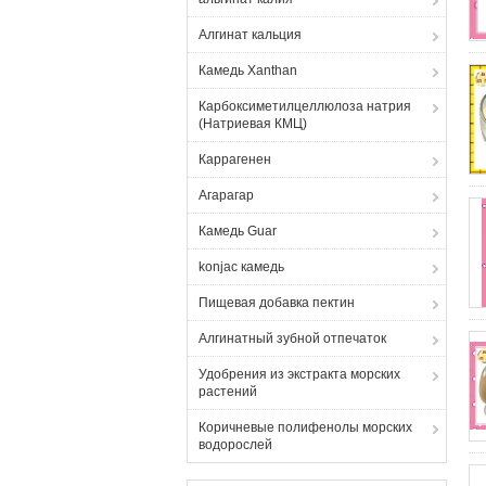
Алгинат кальция
Камедь Xanthan
Карбоксиметилцеллюлоза натрия
(Натриевая КМЦ)
Каррагенен
Агарагар
Камедь Guar
konjac камедь
Пищевая добавка пектин
Алгинатный зубной отпечаток
Удобрения из экстракта морских
растений
Коричневые полифенолы морских
водорослей