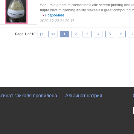
Sodium alginate thickener for textile screen printing and
impressive thickening ability makes it a great compound for d
Подробнее
2020-12-23 21:29:17
Page 1 of 10
|<
<<
1
2
3
4
5
6
7
ьгинат гликоля пропилена
Альгинат натрия