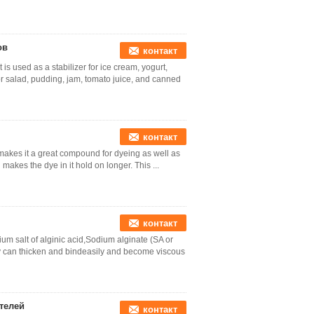
ов
контакт
s used as a stabilizer for ice cream, yogurt,
or salad, pudding, jam, tomato juice, and canned
контакт
makes it a great compound for dyeing as well as
 makes the dye in it hold on longer. This ...
контакт
m salt of alginic acid,Sodium alginate (SA or
y can thicken and bindeasily and become viscous
телей
контакт