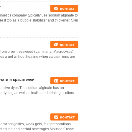
т
контакт
metics company typically use sodium alginate to
it too as a bubble stabilizer and thickener. Skin
контакт
 from brown seaweed (Laminaria, Macrocystis).
vides a gel without heating when calcium ions are
чати и красителей
контакт
 reactive dyes The sodium alginate has an
yeing as well as textile and printing. It offers ...
контакт
arations jellies, weak gels, fruit preparations
gelled tea and herbal beverages Mousse Cream ...