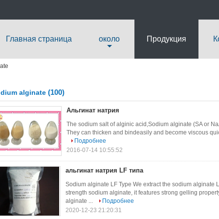
Главная страница
около
Продукция
К
ate
(100)
dium alginate
Альгинат натрия
The sodium salt of alginic acid,Sodium alginate (SA or Na
They can thicken and bindeasily and become viscous quickly 
Подробнее
2016-07-14 10:55:52
альгинат натрия LF типа
Sodium alginate LF Type We extract the sodium alginate L
strength sodium alginate, it features strong gelling prope
alginate ...
Подробнее
2020-12-23 21:20:31