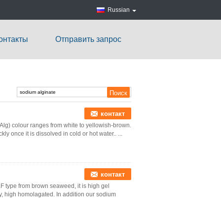
Russian
онтакты
Отправить запрос
контакт
Alg) colour ranges from white to yellowish-brown.
once it is dissolved in cold or hot water.. ...
контакт
F type from brown seaweed, it is high gel
rty, high homolagated. In addition our sodium