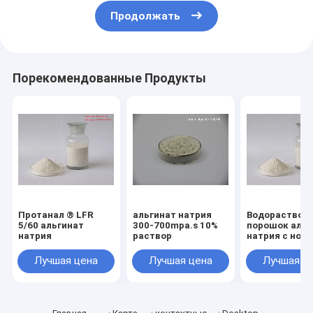
Продолжать
Порекомендованные Продукты
Протанал ® LFR
альгинат натрия
Водораствор
5/60 альгинат
300-700mpa.s 10%
порошок альг
натрия
раствор
натрия с ном
CAS 9005-38-
Лучшая цена
Лучшая цена
Лучшая ц