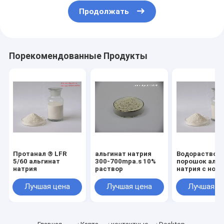
Продолжать
Порекомендованные Продукты
Протанал ® LFR
альгинат натрия
Водораствор
5/60 альгинат
300-700mpa.s 10%
порошок альг
натрия
раствор
натрия с ном
CAS 9005-38-
Лучшая цена
Лучшая цена
Лучшая ц