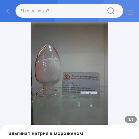
1
/
1
альгинат натрия в мороженом