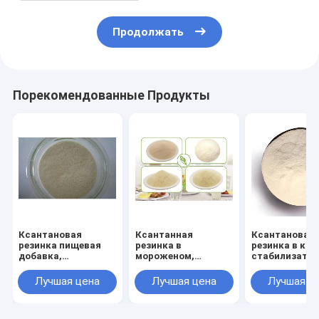
Продолжать
Порекомендованные Продукты
Ксантановая
Ксантанная
Ксантановая
резинка пищевая
резинка в
резинка в кач
добавка,
мороженом,
стабилизатор
применение
ксантанная
загустителя,
ксантановая
резинка пищевого
эмульгатора
Лучшая цена
Лучшая цена
Лучшая ц
резинка в пищевых
качества
продуктах